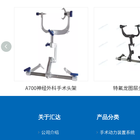
A700神经外科手术头架
特氟龙图层
关于汇达
产品分类
公司介绍
手术动力装置系统