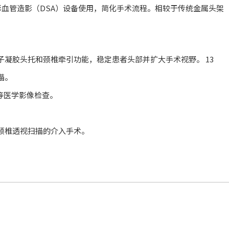
影血管造影（DSA）设备使用，简化手术流程。相较于传统金属头架
子凝胶头托和颈椎牵引功能，稳定患者头部并扩大手术视野。 ‌13
。 ‌
线等医学影像检查。
椎透视扫描的介入手术。 ‌