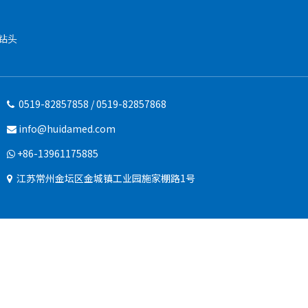
钻头
0519-82857858 / 0519-82857868

info@huidamed.com

+86-13961175885

江苏常州金坛区金城镇工业园施家棚路1号
